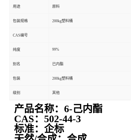
用途
原料
包装规格
200kg塑料桶
CAS编号
99%
纯度
别名
已内酯
包装
200kg塑料桶
级别
其他
产品名称：6-己内酯
CAS：502-44-3
标准：企标
天然/合成：合成