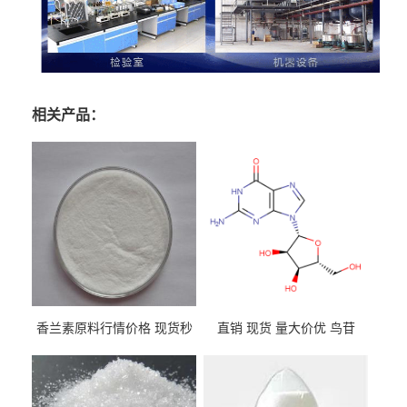
相关产品：
香兰素原料行情价格 现货秒
直销 现货 量大价优 鸟苷
发 121-33-5
118-00-3