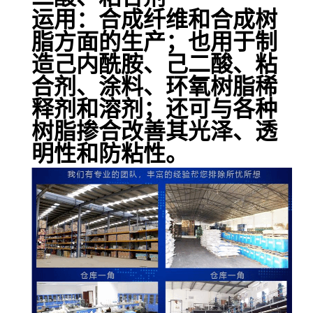
运用：合成纤维和合成树
脂方面的生产；也用于制
造己内酰胺、己二酸、粘
合剂、涂料、环氧树脂稀
释剂和溶剂；还可与各种
树脂掺合改善其光泽、透
明性和防粘性。