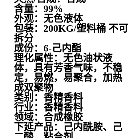
含量：99%
外观：无色液体
包装：200KG/塑料桶 不可
拆分
成份：6-己内酯
理化属性：无色油状液
体，具有芳香气味，不稳
定，易燃，易聚合，加热
成双聚物
类别：香精香料
行业：香精香料
领域：合成橡胶
下延产品：己内酰胺、己
二酸、粘合剂