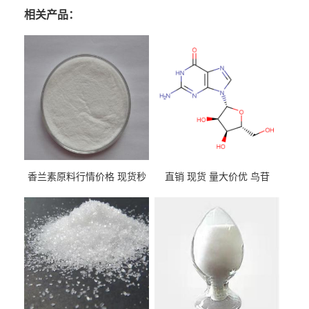
相关产品：
香兰素原料行情价格 现货秒
直销 现货 量大价优 鸟苷
发 121-33-5
118-00-3