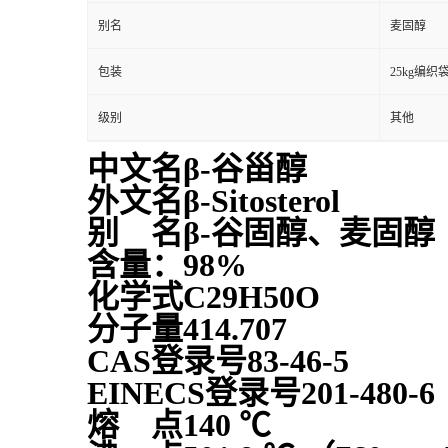
别名
麦固醇
包装
25kg编织
级别
其他
中文名β-谷甾醇
外文名β-Sitosterol
别 名β-谷固醇、麦固醇
含量：98%
化学式C29H50O
分子量414.707
CAS登录号83-46-5
EINECS登录号201-480-6
熔 点140 ℃