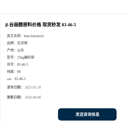
β-谷甾醇原料价格 现货秒发 83-46-5
英文名称：
beta-Sitosterol
品牌：
见详情
产地：
山东
型号：
25kg编织袋
货号：
83-46-5
纯度：
98
cas：
83-46-5
发布日期：
2025-05-20
更新日期：
2026-08-08
发送咨询信息