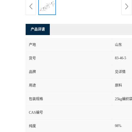
产品详请
产地
山东
83-46-5
货号
品牌
见详情
用途
原料
包装规格
25kg编织
CAS编号
98%
纯度