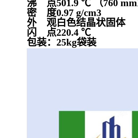
沸 点501.9 ℃ （760 m
密 度0.97 g/cm3
外 观白色结晶状固体
闪 点220.4 ℃
包装：25kg袋装