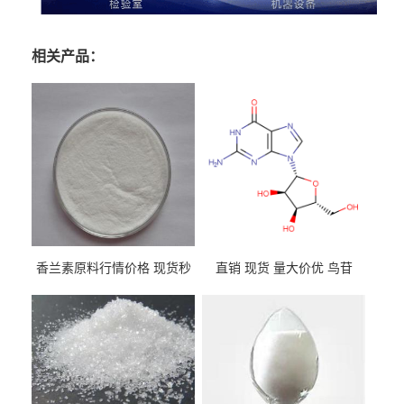
相关产品：
香兰素原料行情价格 现货秒
直销 现货 量大价优 鸟苷
发 121-33-5
118-00-3