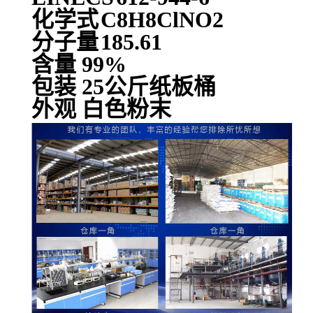
化学式
C8H8ClNO2
分子量
185.61
含量 99%
包装 25公斤纸板桶
外观 白色粉末