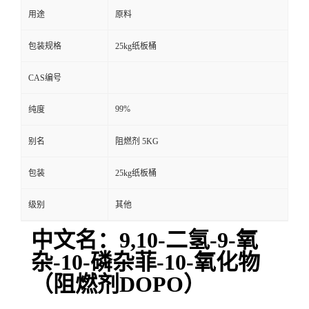
用途
原料
包装规格
25kg纸板桶
CAS编号
99%
纯度
别名
阻燃剂 5KG
包装
25kg纸板桶
级别
其他
中文名：9,10-二氢-9-氧
杂-10-磷杂菲-10-氧化物
（阻燃剂DOPO）