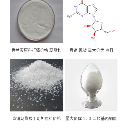
香兰素原料行情价格 现货秒
直销 现货 量大价优 鸟苷
发 121-33-5
118-00-3
直销现货羧甲司坦原料价格
量大价优 1，3-二羟基丙酮原
2387-59-9
料 96-26-4 现货