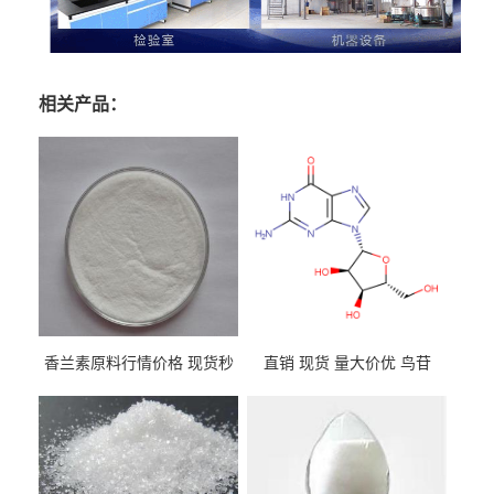
相关产品：
香兰素原料行情价格 现货秒
直销 现货 量大价优 鸟苷
发 121-33-5
118-00-3