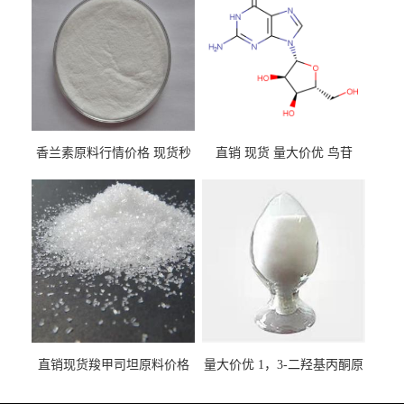
香兰素原料行情价格 现货秒
直销 现货 量大价优 鸟苷
发 121-33-5
118-00-3
直销现货羧甲司坦原料价格
量大价优 1，3-二羟基丙酮原
2387-59-9
料 96-26-4 现货