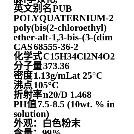
英文别名
PUB
POLYQUATERNIUM-2
poly(bis(2-chloroethyl)
ether-alt-1,3-bis-(3-(dim
CAS
68555-36-2
化学式
C15H34Cl2N4O2
分子量
373.36
密度
1.13g/mLat 25°C
沸点
105°C
折射率
n20/D 1.468
PH值
7.5-8.5 (10wt. % in
solution)
外观：白色粉末
含量：99%