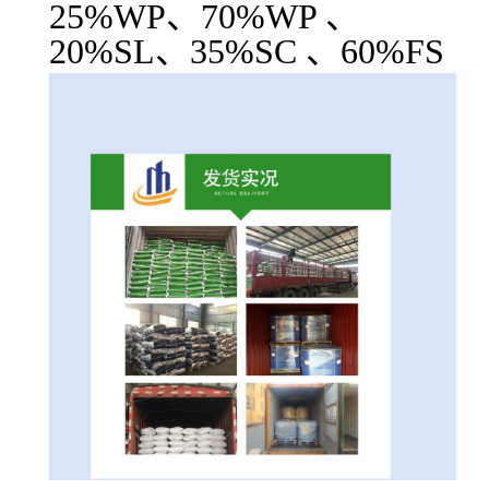
25%WP、70%WP 、
20%SL、35%SC 、60%FS