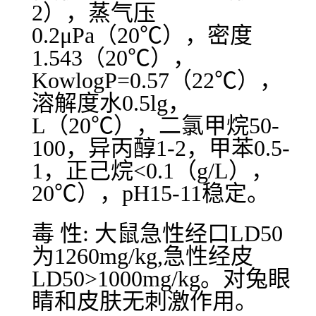
2），蒸气压
0.2μPa（20℃），密度
1.543（20℃），
KowlogP=0.57（22℃），
溶解度水0.5lg，
L（20℃），二氯甲烷50-
100，异丙醇1-2，甲苯0.5-
1，正己烷<0.1（g/L），
20℃），pH15-11稳定。
毒 性: 大鼠急性经口LD50
为1260mg/kg,急性经皮
LD50>1000mg/kg。对兔眼
睛和皮肤无刺激作用。