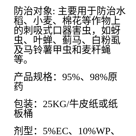
防治对象: 主要用于防治水
稻、小麦、棉花等作物上
的刺吸式口器害虫，如蚜
虫、叶蝉、蓟马、白粉虱
及马铃薯甲虫和麦秆蝇
等。
产品规格：95%、98%原
药
包装：25KG/牛皮纸或纸
板桶
剂型：5%EC、10%WP、