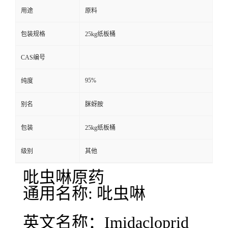
用途
原料
包装规格
25kg纸板桶
CAS编号
95%
纯度
别名
脒蚜胺
包装
25kg纸板桶
级别
其他
吡虫啉原药
通用名称: 吡虫啉
英文名称：Imidacloprid