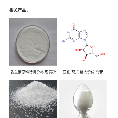
相关产品：
香兰素原料行情价格 现货秒
直销 现货 量大价优 鸟苷
发 121-33-5
118-00-3