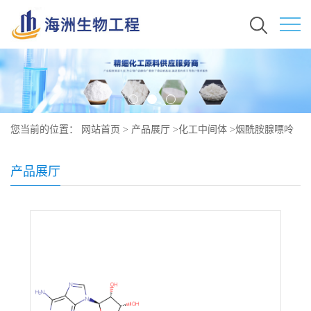
您当前的位置：
网站首页
>
产品展厅
>
化工中间体
>
烟酰胺腺嘌呤
二核苷酸原料价格 现货秒发 53-84-9
产品展厅