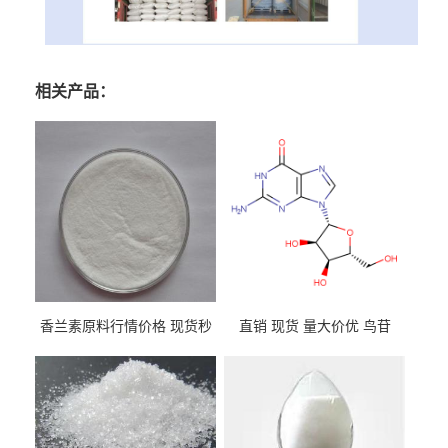
相关产品：
香兰素原料行情价格 现货秒
直销 现货 量大价优 鸟苷
发 121-33-5
118-00-3