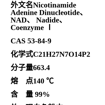
外文名Nicotinamide
Adenine Dinucleotide、
NAD、 Nadide、
Coenzyme Ⅰ
CAS 53-84-9
化学式C21H27N7O14P2
分子量663.4
熔 点140 ℃
含 量 99%