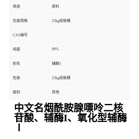
用途
原料
包装规格
25kg纸板桶
CAS编号
99%
纯度
别名
辅酶1
包装
25kg纸板桶
级别
其他
中文名烟酰胺腺嘌呤二核
苷酸、辅酶I、氧化型辅酶
Ⅰ