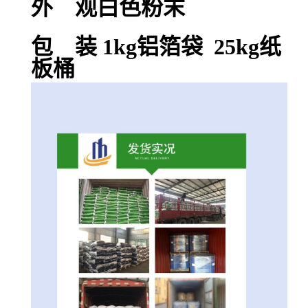
外 观白色粉末
包 装 1kg铝箔袋 25kg纸
板桶