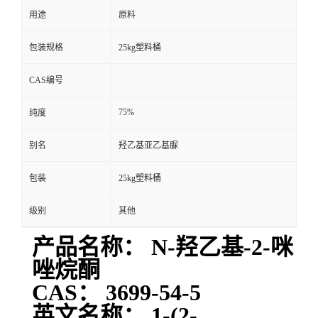
用途
原料
包装规格
25kg塑料桶
CAS编号
75%
纯度
别名
羟乙基亚乙基脲
包装
25kg塑料桶
级别
其他
产品名称： N-羟乙基-2-咪
唑烷酮
CAS： 3699-54-5
英文名称： 1-(2-