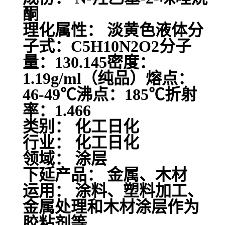
酮
理化属性： 淡黄色液体分
子式：C5H10N2O2分子
量：130.145密度：
1.19g/ml（纯品）熔点：
46-49℃沸点：185℃折射
率：1.466
类别： 化工日化
行业： 化工日化
领域： 涂层
下延产品： 金属、木材
运用： 涂料、塑料加工、
金属处理和木材涂层作为
胶粘剂等