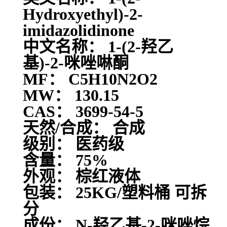
Hydroxyethyl)-2-
imidazolidinone
中文名称： 1-(2-羟乙
基)-2-咪唑啉酮
MF： C5H10N2O2
MW： 130.15
CAS： 3699-54-5
天然/合成： 合成
级别： 医药级
含量： 75%
外观： 棕红液体
包装： 25KG/塑料桶 可拆
分
成份： N-羟乙基-2-咪唑烷