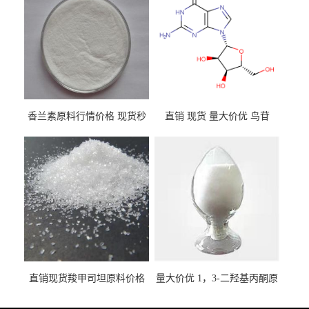
香兰素原料行情价格 现货秒
直销 现货 量大价优 鸟苷
发 121-33-5
118-00-3
直销现货羧甲司坦原料价格
量大价优 1，3-二羟基丙酮原
2387-59-9
料 96-26-4 现货