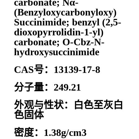
carbonate; Nα-
(Benzyloxycarbonyloxy)
Succinimide; benzyl (2,5-
dioxopyrrolidin-1-yl)
carbonate; O-Cbz-N-
hydroxysuccinimide
CAS号：13139-17-8
分子量：249.21
外观与性状：白色至灰白
色固体
密度：1.38g/cm3