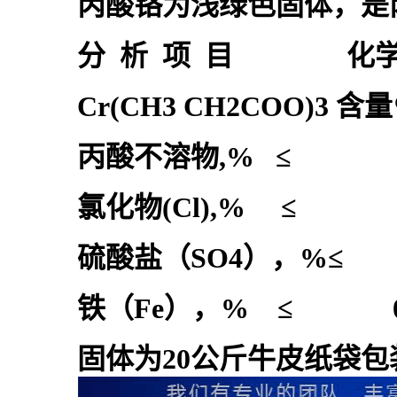
丙酸铬为浅绿色固体，是
分 析 项 目 化学纯
Cr(CH3 CH2COO)3 含
丙酸不溶物,% ≤ 0.0
氯化物(Cl),% ≤ 0.
硫酸盐（SO4），%≤ 0
铁（Fe），% ≤ 0.0
固体为20公斤牛皮纸袋