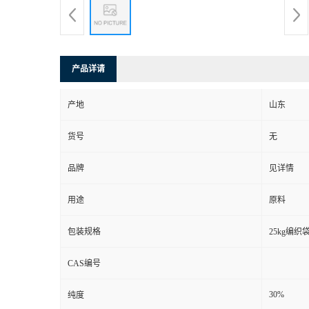
产品详请
产地
山东
货号
无
品牌
见详情
用途
原料
包装规格
25kg编织
CAS编号
30%
纯度