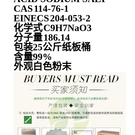
CAS
114-76-1
EINECS
204-053-2
化学式
C9H7NaO3
分子量
186.14
包装25公斤纸板桶
含量99%
外观白色粉末