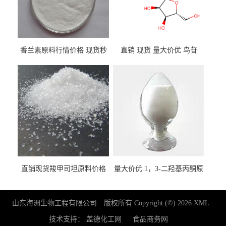
香兰素原料行情价格 现货秒
直销 现货 量大价优 鸟苷
发 121-33-5
118-00-3
直销现货羧甲司坦原料价格
量大价优 1，3-二羟基丙酮原
2387-59-9
料 96-26-4 现货
山东海洲生物工程有限公司
版权所有 Copyright (©) 2026
XML
技术支持：
盖德化工网
食品商务网