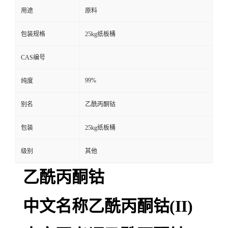
用途
原料
包装规格
25kg纸板桶
CAS编号
99%
纯度
别名
乙酰丙酮钴
包装
25kg纸板桶
级别
其他
乙酰丙酮钴
中文名称乙酰丙酮钴(II)