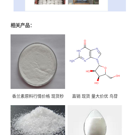
相关产品：
香兰素原料行情价格 现货秒
直销 现货 量大价优 鸟苷
发 121-33-5
118-00-3