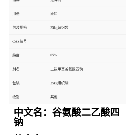
品牌
见详情
用途
原料
包装规格
25kg编织袋
CAS编号
65%
纯度
别名
二羧甲基谷氨酸四钠
包装
25kg编织袋
级别
其他
中文名：谷氨酸二乙酸四
钠