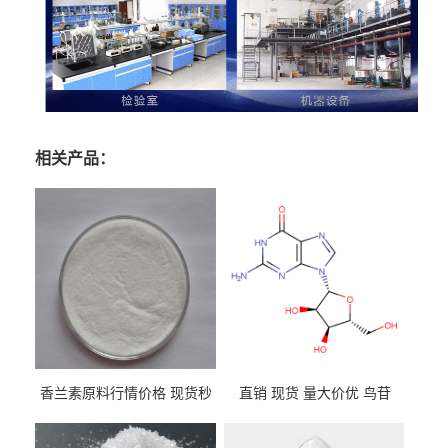
相关产品：
香兰素原料行情价格 现货秒
直销 现货 量大价优 鸟苷
发 121-33-5
118-00-3