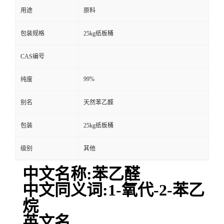
用途
原料
包装规格
25kg纸板桶
CAS编号
99%
纯度
别名
天然苯乙醛
包装
25kg纸板桶
级别
其他
中文名称:苯乙醛
中文同义词:1-氧代-2-苯乙
烷
英文名