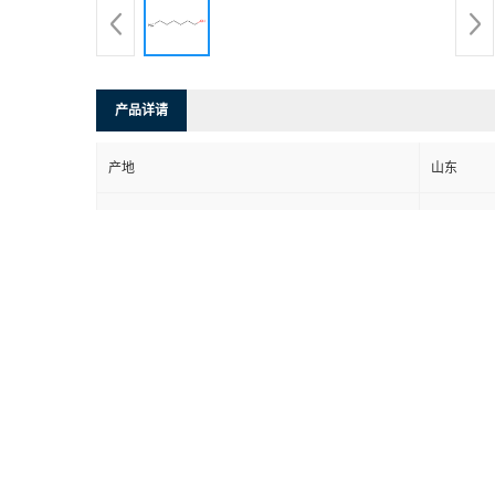
产品详请
产地
山东
111-70-6
货号
品牌
见详情
用途
原料
包装规格
25kg塑料
CAS编号
99%
纯度