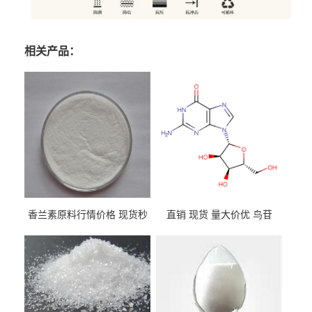
相关产品：
香兰素原料行情价格 现货秒
直销 现货 量大价优 鸟苷
发 121-33-5
118-00-3