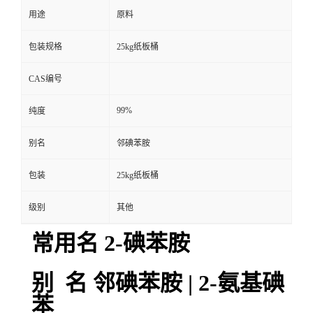
用途
原料
包装规格
25kg纸板桶
CAS编号
99%
纯度
别名
邻碘苯胺
包装
25kg纸板桶
级别
其他
常用名 2-碘苯胺
别 名 邻碘苯胺 | 2-氨基碘
苯