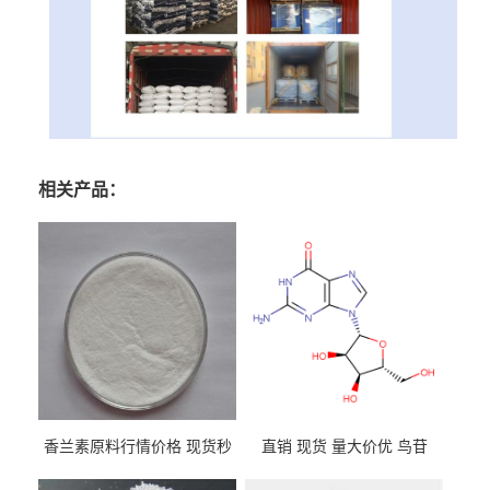
相关产品：
香兰素原料行情价格 现货秒
直销 现货 量大价优 鸟苷
发 121-33-5
118-00-3