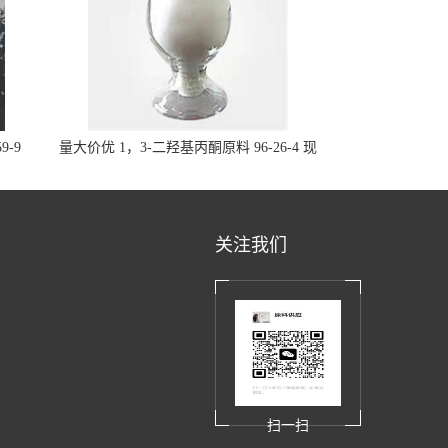
9-9
量大价优 1，3-二羟基丙酮原料 96-26-4 现
货
关注我们
扫一扫