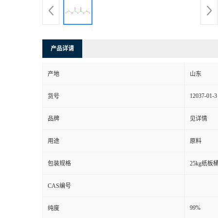
产品详请
产地
山东
12037-01-3
货号
品牌
见详情
用途
原料
包装规格
25kg纸板
CAS编号
99%
纯度