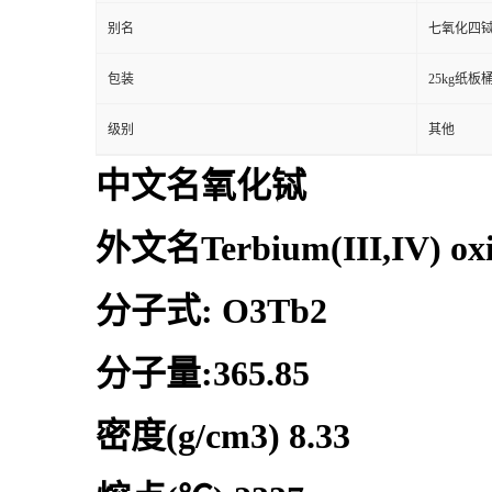
别名
七氧化四
包装
25kg纸板
级别
其他
中文名氧化铽
外文名Terbium(III,IV) ox
分子式: O3Tb2
分子量:365.85
密度(g/cm3) 8.33