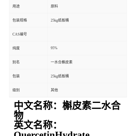
用途
原料
包装规格
25kg纸板桶
CAS编号
95%
纯度
别名
一水合槲皮素
包装
25kg纸板桶
级别
其他
中文名称：槲皮素二水合
物
英文名称：
QuercetinHydrate