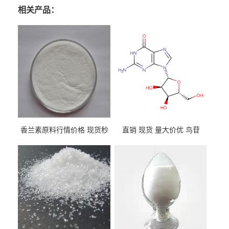
相关产品：
香兰素原料行情价格 现货秒
直销 现货 量大价优 鸟苷
发 121-33-5
118-00-3