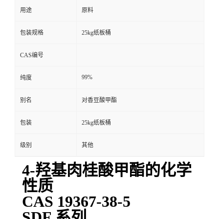
用途
原料
包装规格
25kg纸板桶
CAS编号
99%
纯度
别名
对香豆酸甲酯
包装
25kg纸板桶
级别
其他
4-羟基肉桂酸甲酯的化学
性质
CAS 19367-38-5
SDF 系列