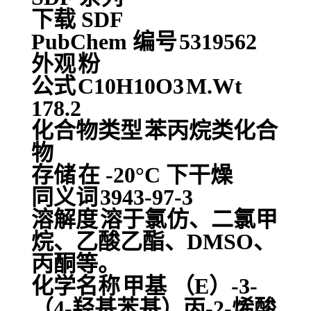
下载 SDF
PubChem 编号
5319562
外观
粉
公式
C10H10O3
M.Wt
178.2
化合物类型
苯丙烷类化合
物
存储
在 -20°C 下干燥
同义词
3943-97-3
溶解度
溶于氯仿、二氯甲
烷、乙酸乙酯、DMSO、
丙酮等。
化学名称
甲基 （E）-3-
（4-羟基苯基）丙-2-烯酸