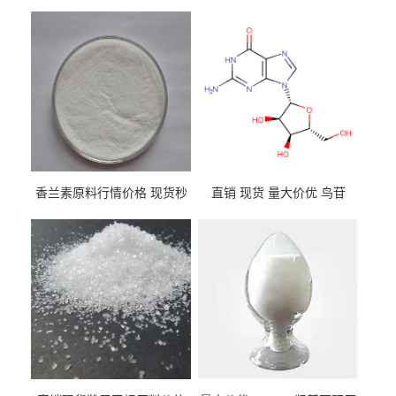
香兰素原料行情价格 现货秒
直销 现货 量大价优 鸟苷
发 121-33-5
118-00-3